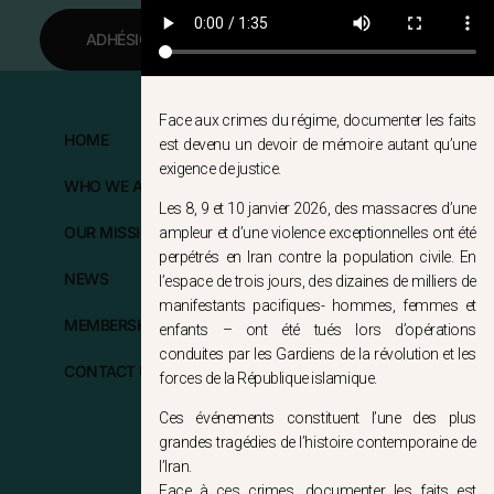
ADHÉSION
Face aux crimes du régime, documenter les faits
HOME
FOLLOW US
est devenu un devoir de mémoire autant qu’une
exigence de justice.
WHO WE ARE?
Les 8, 9 et 10 janvier 2026, des massacres d’une
OUR MISSIONS
ampleur et d’une violence exceptionnelles ont été
perpétrés en Iran contre la population civile. En
NEWS
l’espace de trois jours, des dizaines de milliers de
manifestants pacifiques- hommes, femmes et
MEMBERSHIP
enfants – ont été tués lors d’opérations
conduites par les Gardiens de la révolution et les
CONTACT US
forces de la République islamique.
Ces événements constituent l’une des plus
grandes tragédies de l’histoire contemporaine de
l’Iran.
Face à ces crimes, documenter les faits est