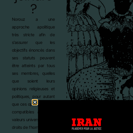
?
Norouz a une
approche apolitique
très stricte afin de
s’assurer que les
objectifs énoncés dans
ses statuts peuvent
être atteints par tous
ses membres, quelles
que soient leurs
opinions religieuses et
politiques, pour autant
que ces opinions soient
compatibles avec les
valeurs universelles des
droits de l’homme.