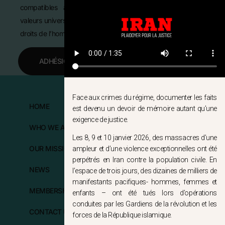
compatibles avec les
valeurs universelles des
droits de l’homme.
ADHÉSION
Face aux crimes du régime, documenter les faits
HOME
FOLLOW US
est devenu un devoir de mémoire autant qu’une
exigence de justice.
WHO WE ARE?
Les 8, 9 et 10 janvier 2026, des massacres d’une
OUR MISSIONS
ampleur et d’une violence exceptionnelles ont été
perpétrés en Iran contre la population civile. En
NEWS
l’espace de trois jours, des dizaines de milliers de
manifestants pacifiques- hommes, femmes et
MEMBERSHIP
enfants – ont été tués lors d’opérations
conduites par les Gardiens de la révolution et les
CONTACT US
forces de la République islamique.