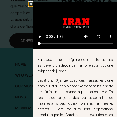
que ces opinions soient
compatibles avec les
valeurs universelles des
droits de l’homme.
ADHÉSION
Face aux crimes du régime, documenter les faits
HOME
FOLLOW US
est devenu un devoir de mémoire autant qu’une
exigence de justice.
WHO WE ARE?
Les 8, 9 et 10 janvier 2026, des massacres d’une
OUR MISSIONS
ampleur et d’une violence exceptionnelles ont été
perpétrés en Iran contre la population civile. En
NEWS
l’espace de trois jours, des dizaines de milliers de
manifestants pacifiques- hommes, femmes et
MEMBERSHIP
enfants – ont été tués lors d’opérations
conduites par les Gardiens de la révolution et les