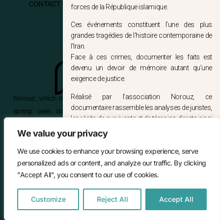
CONTACT US
forces de la République islamique.
Ces événements constituent l’une des plus
grandes tragédies de l’histoire contemporaine de
l’Iran.
Face à ces crimes, documenter les faits est
devenu un devoir de mémoire autant qu’une
exigence de justice.
Réalisé par l’association Norouz, ce
Norouz, which means « new day » has celebrated the victory of
documentaire rassemble les analyses de juristes,
spring over darkness for three thousand years and has
les récits de survivants et de témoins directs ainsi
promoted the values of peace and solidarity among generations
que les travaux de défenseurs des droits de
We value your privacy
and within families.
l’Homme. Il entend contribuer à la préservation
des preuves, à la mémoire des victimes et à
We use cookies to enhance your browsing experience, serve
l’établissement de la vérité, afin que les
personalized ads or content, and analyze our traffic. By clicking
responsabilités puissent être un jour établies par
"Accept All", you consent to our use of cookies.
REGISTER
une juridiction indépendante et que justice soit
© 2026 All Rights Reserved.
rendue.
Customize
Reject All
Accept All