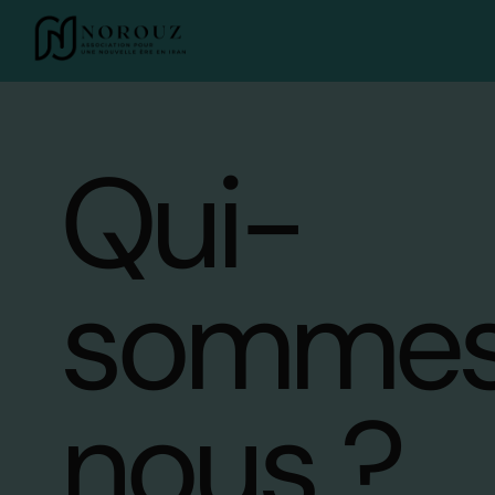
Qui-
somme
nous ?