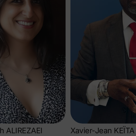
h ALIREZAEI
Xavier-Jean KEÏTA