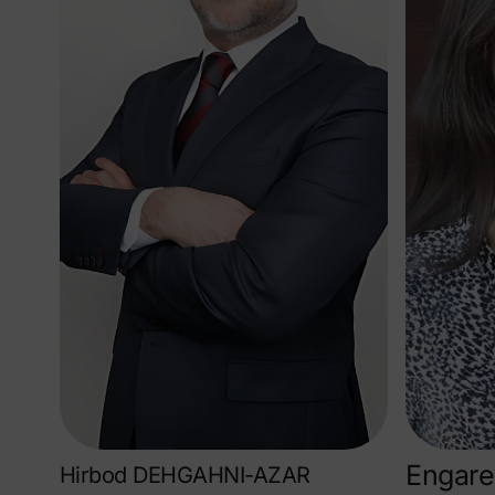
Engare
Hirbod DEHGAHNI-AZAR