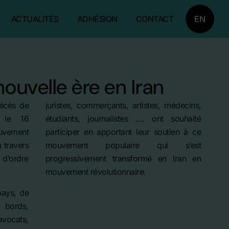
ACTUALITÉS
ADHÉSION
CONTACT
EN
ouvelle ère en Iran
décès de
juristes, commerçants, artistes, médecins,
 le 16
étudiants, journalistes …. ont souhaité
uvement
participer en apportant leur soutien à ce
à travers
mouvement populaire qui s’est
’ordre
progressivement transformé en Iran en
mouvement révolutionnaire.
pays, de
 bords,
avocats,